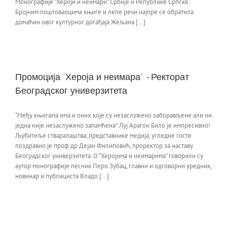
Монографије “Хероји и неимари” Србије и Републике Српске.
Бројним поштоваоцима књиге и лепе речи најпре се обратила
домаћин овог културног догађаја Жељана [...]
Промоција “Хероја и неимара” -Ректорат
Београдског универзитета
“Међу књигама има и оних које су незаслужено заборављене али ни
једна није незаслужено запамћена”. Луј Арагон Било је импресивно!
Љубитеље стваралаштва, представнике медија, угледне госте
поздравио је проф.др Дејан Филиповић, проректор за наставу
Београдског универзитета. О “Херојима и неимарима” говорили су
аутор монографије песник Перо Зубац, главни и одговорни уредник,
новинар и публициста Владо [...]