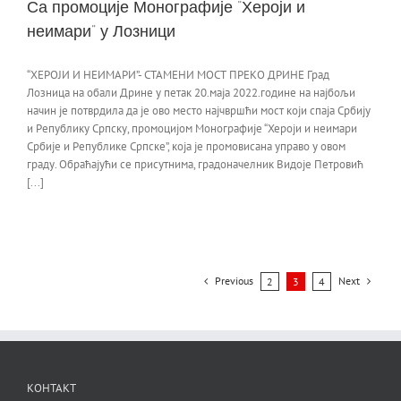
Са промоције Монографије “Хероји и
неимари” у Лозници
“ХЕРОЈИ И НЕИМАРИ”- СТАМЕНИ МОСТ ПРЕКО ДРИНЕ Град
Лозница на обали Дрине у петак 20.маја 2022.године на најбољи
начин је потврдила да је ово место најчвршћи мост који спаја Србију
и Републику Српску, промоцијом Монографије “Хероји и неимари
Србије и Републике Српске”, која је промовисана управо у овом
граду. Обраћајући се присутнима, градоначелник Видоје Петровић
[...]
Previous
Next
2
3
4
КОНТАКТ