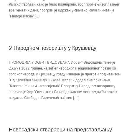
Рамској тврђави, како је било планирано, због промењивог летњег
времена тих дана, програм је одржан у свечаној сали гимназије
“Милоје Васић” [...]
У Народном позоришту у Крушевцу
ПРОМОЦИЈА У ОСВИТ ВИДОВДАНА У освит Видовдана, тачније
23.јуна 2022.године, највећег народног и националног празника
српског народа, у Крушевцу граду изведен је програм под називом
“Од Капетана Мише до Николе Тесле” и додељена признања
“Капетан Миша Анастасијевић”. Програм у Народном позоришту
започео је Хор “Свети кнез Лазар” државном химном,да би потом
водитељ Слободан Радичевић најавио [...]
Новосадски ствараоци на представљању