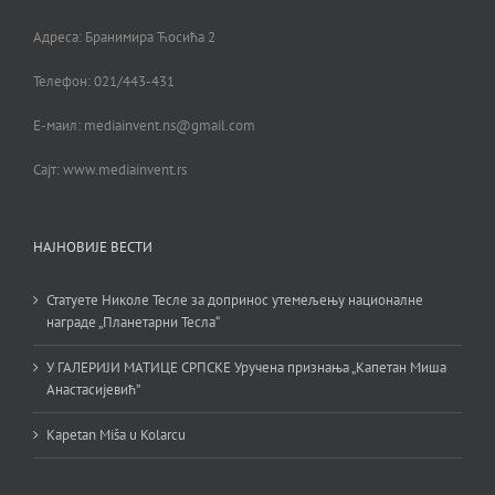
Адреса: Бранимира Ћосића 2
Телефон: 021/443-431
Е-маил: mediainvent.ns@gmail.com
Сајт: www.mediainvent.rs
НАЈНОВИЈЕ ВЕСТИ
Статуете Николе Тесле за допринос утемељењу националне
награде „Планетарни Тесла“
У ГАЛЕРИЈИ МАТИЦЕ СРПСКЕ Уручена признања „Капетан Миша
Анастасијевић”
Kapetan Miša u Kolarcu