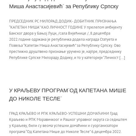
Миша Анастасијевић” за Републику Српску
ПРЕДСЕДНИК РС МИЛОРАД ДОДИК- ДОБИТНИК ПРИЗНАЊА
“КАПЕТАН МИША” КАО ЛИЧНОСТ ГОДИНЕ У прелепом амбијенту
Банског двора у Бањој Луци, /сала Вијећнице /, 8.децембра
2022.године одржана је републичка додела награда Статуета и
Повеља “Капетан Миша Анастасијевић” за Републику Српску. Ово
престижно друштвено признање уручено је, најпре, председнику
Републике Српске Милораду Додику, и то у категорији “Личност [...]
У КРАЉЕВУ ПРОГРАМ”ОД КАПЕТАНА МИШЕ
ДО НИКОЛЕ ТЕСЛЕ”
ГРАД КРАЉЕВО И РПК КРАЉЕВО-УСПЕШНИ ДОМАЋИНИ Град
Краљево и РПК Моравичкоог и Рашког управног округа са седиштем
у Краљеву, били су веома успешни домаћини и суорганизатори
програма “Од Капетана Мише до Николе Тесле” 6.децембра 2022.