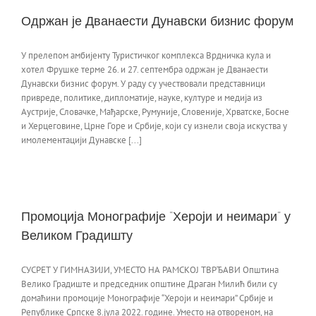
Одржан је Дванаести Дунавски бизнис форум
У прелепом амбијенту Туристичког комплекса Врдничка кула и
хотел Фрушке терме 26. и 27. септембра одржан је Дванаести
Дунавски бизнис форум. У раду су учествовали представници
привреде, политике, дипломатије, науке, културе и медија из
Аустрије, Словачке, Мађарске, Румуније, Словеније, Хрватске, Босне
и Херцеговине, Црне Горе и Србије, који су изнели своја искуства у
имолементацији Дунавске [...]
Промоција Монографије “Хероји и неимари” у
Великом Градишту
СУСРЕТ У ГИМНАЗИЈИ, УМЕСТО НА РАМСКОЈ ТВРЂАВИ Општина
Велико Градиште и председник општине Драган Милић били су
домаћини промоције Монографије “Хероји и неимари” Србије и
Републике Српске 8.јула 2022. године. Уместо на отвореном, на