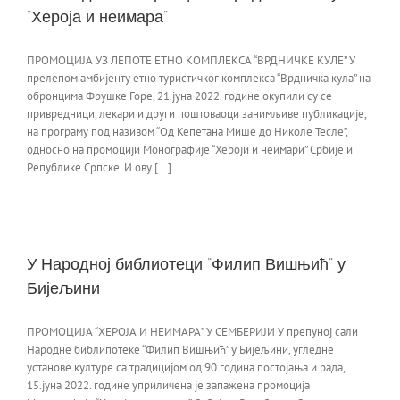
“Хероја и неимара”
ПРОМОЦИЈА УЗ ЛЕПОТЕ ЕТНО КОМПЛЕКСА “ВРДНИЧКЕ КУЛЕ” У
прелепом амбијенту етно туристичког комплекса “Врдничка кула” на
обронцима Фрушке Горе, 21.јуна 2022. године окупили су се
привредници, лекари и други поштоваоци занимљиве публикације,
на програму под називом “Од Кепетана Мише до Николе Тесле”,
односно на промоцији Монографије “Хероји и неимари” Србије и
Републике Српске. И ову [...]
У Народној библиотеци “Филип Вишњић” у
Бијељини
ПРОМОЦИЈА “ХЕРОЈА И НЕИМАРА” У СЕМБЕРИЈИ У препуној сали
Народне библипотеке “Филип Вишњић” у Бијељини, угледне
установе културе са традицијом од 90 година постојања и рада,
15.јуна 2022. године уприличена је запажена промоција