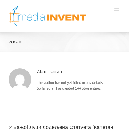
Skip
to
content
zoran
About
zoran
This author has not yet filled in any details.
So far zoran has created 144 blog entries.
У Бањој Луци додељена Статуета “Капетан