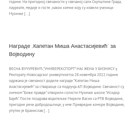
године. На пригодној свечаности у свечаној сали Скупштине Града,
лауреате, медије и госте ,након химне коју су извели ученици
Музичке [...]
Награде „Капетан Миша Анастасијевић” за
Војводину
ВЕСНА ВУЧУРЕВИЋ,”УНИВЕРЕКСПОРТ”-НАЈ ЖЕНА У БИЗНИСУ у
Ректорату Новосадског универтизетза 28.новембра 2022.године
одржана је свечаност доделе награде ”Капетан Миша
Анастасијевић” за ствараоце са подручја АП Војводине. Свечаност су
химном “Боже правде” отворили солисти Музичке школе "Исидор
Бајић”. После поздрава водитељке Миреле Васин са РТВ Војводине,
пригодне речи добродошлице, у име Привредне коморе Војводине,
упутио је Бранислав [...]