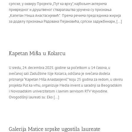
српске, у оквиру Пројекта „Пут ка врху”, најбољим актерима
привредног и друштвеног стваралаштва уручена су признања
„Капетан Миша Анастасијевић”. Према речима председника жирија
за доделу признања Радована Пејановића, српски задужбинари, [...]
Kapetan Miša u Kolarcu
U sredu, 24. decembra 2025. godine sa početkom u 14 časova, u
svečanoj sali Zadužbine Ilije Kolarca, održana je svečana dodela
priznanja “Kapetan Miša Anastasijević” koju 25 godina za redom, u okviru
projekta Put ka vrhu, organizuje Media invent u saradnji sa Beogradskim
i Novosadskim univerzitetom i Javnim servisom RTV Vojvodine.
Ovogodišnji laureati su: Eko [...]
Galerija Matice srpske ugostila laureate