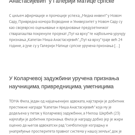
Анастасијевић” у Галерији Матице српске
С циљем афирмације и промоције успеха, „Медиа инвент” у Новом
Саду, Привредна комора Војводине и Универзитет у Новом Саду су
као својеврсно оцењивање и вредновање предузетничког
стваралаштва покренуле пројекат „Пут ка врху” те најбољима уручују
признања „Капетан Миша Анастасијевић”. „Пут ка врху” траје већ 24
године, а јуче су у Галерији Матице српске уручена признања [...]
У Коларчевој задужбини уручена признања
научницима, привредницима, уметницима
ТОМА Фила, један од најцењенијих адвоката, најстарији је добитник
престижне награде "Капетан Миша Анастасијевић" која му је
додељена у петак у Коларчевој задужбини, а Милош Шкрбић (23)
најмлађи је добитник признања. Фила је награду добио јер је жири
оценио да његов адвокатски рад "симболизује изградњу и
унапређење просперитета правног система у нашој земљи", док је