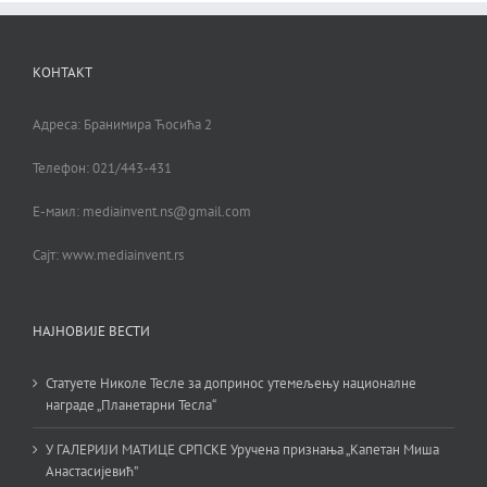
КОНТАКТ
Адреса: Бранимира Ћосића 2
Телефон: 021/443-431
Е-маил: mediainvent.ns@gmail.com
Сајт: www.mediainvent.rs
НАЈНОВИЈЕ ВЕСТИ
Статуете Николе Тесле за допринос утемељењу националне
награде „Планетарни Тесла“
У ГАЛЕРИЈИ МАТИЦЕ СРПСКЕ Уручена признања „Капетан Миша
Анастасијевић”