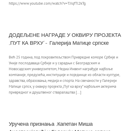
https://www.youtube.com/watch?v=TJIqfTl2kTg
ДОДЕЉЕНЕ НАГРАДЕ У ОКВИРУ ПРОЈЕКТА
„ПУТ КА ВРХУ”- Галерија Матице српске
Већ 25 година, под покровитељством Привредне коморе Србије и
Уније послодаваца Србије и у сарадњи с Београдским и
Новосадским универзитетом, Медиа Инвент награђује најбоље
компаније, предузећа, институције и појединце из области културе,
здравства, образовања, медија и спорта. На свечаности у Галерији
Матице српск, у оквиру пројекта „Пут ка врху” најбољим актерима
привредног и друштвеног стваралаштва [...]
Уручена признања „Капетан Миша