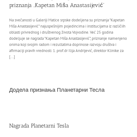
priznanja „Kapetan Miša Anastasijević“
Na svečanosti u Galeriji Matice srpske dodeljena su priznanja "Kapetan
Miša Anastasijević" najuspešnijim pojedincima i institucijama iz različiih
oblasti privrednog i društvenog života Vojvodine. Već 25 godina
dodeljuje se nagrada "Kapetan Miša Anastasijević", priznanje namenjeno
onima koji svojim radom i rezultatima doprinose razvoju društva i
afirmaciji pravih vrednosti. 1. prof.dr Ilija Andrijević, direktor Klinike za
[...]
Додела признања Планетарни Тесла
Nagrada Planetarni Tesla