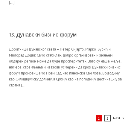
[...]
15. Дунавски бизнис форум
Добитници Дунавског света – Петер Сијарто, Марко Ђурић и
Милорад Додик Само стабилан, добро организован и знањем
обдарен регион може да буде просперитетан. Зато су наше жеље,
намере, стремљења и изазови усмерени да кроз Дунавски бизнис
форум промовишемо Нови Сад као панонски Сан Хозе, Војводину
као Силицијумску долину, а Србију као најпогоднију дестинацију за
страна [...]
Next
1
2