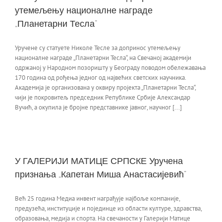
утемељењу националне награде
„Планетарни Тесла“
Уручене су статуете Николе Тесле за допринос утемељењу
националне награде „Планетарни Тесла“, на Свечаној академији
одржаној у Народном позоришту у Београду поводом обележавања
170 година од рођења једног од највећих светских научника.
Академија је организована у оквиру пројекта „Планетарни Тесла“,
чији је покровитељ председник Републике Србије Александар
Вучић, а окупила је бројне представнике јавног, научног [...]
У ГАЛЕРИЈИ МАТИЦЕ СРПСКЕ Уручена
признања „Капетан Миша Анастасијевић”
Већ 25 година Медиа инвент награђује најбоље компаније,
предузећа, институције и појединце из области културе, здравства,
образовања, медија и спорта. На свечаности у Галерији Матице