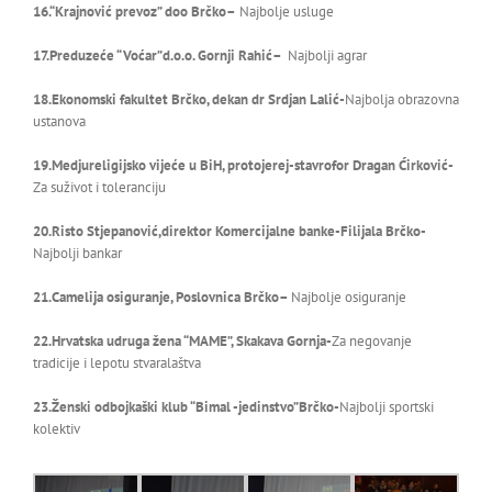
16.“Krajnović prevoz” doo Brčko
–
Najbolje usluge
17.Preduzeće “Voćar”d.o.o. Gornji Rahi
ć
–
Najbolji agrar
18.Ekonomski fakultet Brčko, dekan dr Srdjan Lalić-
Najbolja obrazovna
ustanova
19.Medjureligijsko vijeće u BiH, protojerej-stavrofor Dragan Ćirković-
Za suživot i toleranciju
20.Risto Stjepanović,direktor Komercijalne banke-Filijala Brčko-
Najbolji bankar
21.Camelija osiguranje, Poslovnica Brčko
–
Najbolje osiguranje
22.Hrvatska udruga žena “MAME”, Skakava Gornja-
Za negovanje
tradicije i lepotu stvaralaštva
23.Ženski odbojkaški klub “Bimal -jedinstvo”Brčko-
Najbolji sportski
kolektiv