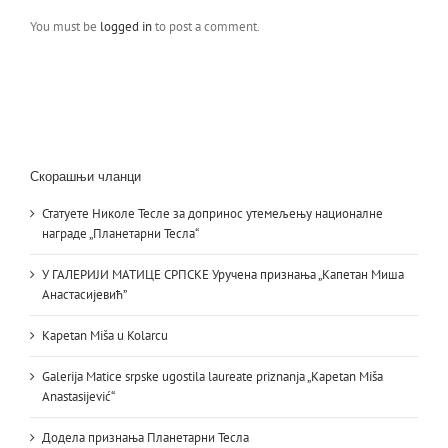
You must be
logged in
to post a comment.
Скорашњи чланци
Статуете Николе Тесле за допринос утемељењу националне
награде „Планетарни Тесла“
У ГАЛЕРИЈИ МАТИЦЕ СРПСКЕ Уручена признања „Капетан Миша
Анастасијевић”
Kapetan Miša u Kolarcu
Galerija Matice srpske ugostila laureate priznanja „Kapetan Miša
Anastasijević“
Додела признања Планетарни Тесла