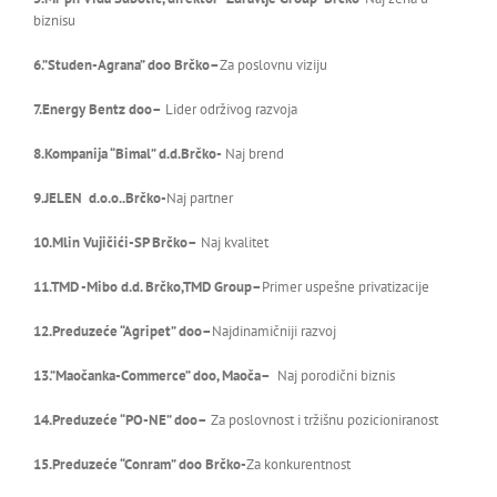
biznisu
6.”Studen-Agrana” doo Brčko
–
Za poslovnu viziju
7.Energy Bentz doo
–
Lider održivog razvoja
8.Kompanija “Bimal” d.d.Brčk
о-
Naj brend
9.JELEN d.o.o..Brčk
о-
Naj partner
10.Mlin Vujičići-SP Brčko
–
Naj kvalitet
11.TMD -Mibo d.d. Brčko,TMD Group
–
Primer uspešne privatizacije
12.Preduzeće “Agripet” doo
–
Najdinamičniji razvoj
13.”Maočanka-Commerce” doo
, Maoča
–
Naj porodični biznis
14.Preduzeće “PO-NE” doo
–
Za poslovnost i tržišnu pozicioniranost
15.Preduzeće “Conram” doo Brčko-
Za konkurentnost