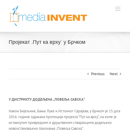
Skip
to
content
Пројекат „Пут ка врху“ у Брчком
Previous
Next
У ДИСТРИКТУ ДОДЕЉЕНА „ПОВЕЉА САВСКА“
Након Бијељине, Бање Луке и Источног Сарајева, у Брчком је 15.јула
2016. године одржана промоција пројекта “Пут ка врху“, на коме је
истакнутим привредним и друштвеним ствараоцима додељено
новоустановљено признање „Повеља Савска“.