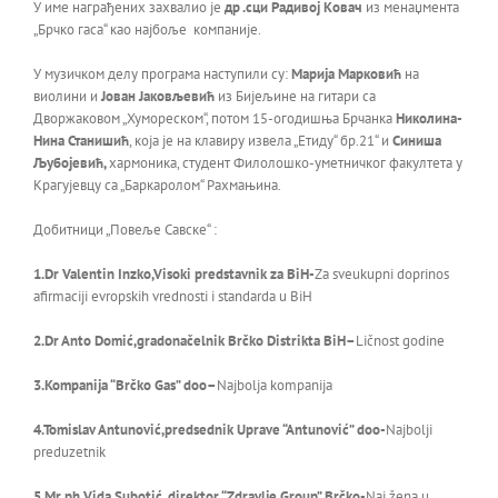
У име награђених захвалио је
др .сци Радивој Ковач
из менаџмента
„Брчко гаса“ као најбоље компаније.
У музичком делу програма наступили су:
Марија Марковић
на
виолини и
Јован Јаковљевић
из Бијељине на гитари са
Дворжаковом „Хумореском“, потом 15-огодишња Брчанка
Николина-
Нина Станишић
, која је на клавиру извела „Етиду“ бр.21“ и
Синиша
Љубојевић,
хармоника, студент Филолошко-уметничког факултета у
Крагујевцу са „Баркаролом“ Рахмањина.
Добитници „Повеље Савске“ :
1.Dr Valentin Inzko,Visoki predstavnik za BiH-
Za sveukupni doprinos
afirmaciji evropskih vrednosti i standarda u BiH
2.Dr Anto Domić,gradonačelnik Brčko Distrikta BiH
–
Ličnost godine
3.Kompanija “Brčko Gas” doo
–
Najbolja kompanija
4.Tomislav Antunović,predsednik Uprave “Antunović” doo-
Najbolji
preduzetnik
5.Mr ph Vida Subotić, direktor “Zdravlje Group” Brčko-
Naj žena u