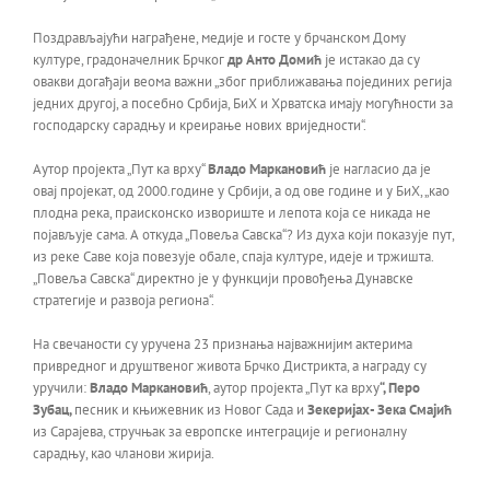
Поздрављајући награђене, медије и госте у брчанском Дому
културе, градоначелник Брчког
др Анто Домић
је истакао да су
овакви догађаји веома важни „због приближавања појединих регија
једних другој, а посебно Србија, БиХ и Хрватска имају могућности за
господарску сарадњу и креирање нових вриједности“.
Аутор пројекта „Пут ка врху“
Владо Маркановић
је нагласио да је
овај пројекат, од 2000.године у Србији, а од ове године и у БиХ, „као
плодна река, праисконско извориште и лепота која се никада не
појављује сама. А откуда „Повеља Савска“? Из духа који показује пут,
из реке Саве која повезује обале, спаја културе, идеје и тржишта.
„Повеља Савска“ директно је у функцији провођења Дунавске
стратегије и развоја региона“.
На свечаности су уручена 23 признања најважнијим актерима
привредног и друштвеног живота Брчко Дистрикта, а награду су
уручили:
Владо Маркановић
, аутор пројекта „Пут ка врху
“, Перо
Зубац,
песник и књижевник из Новог Сада и
Зекеријах- Зека Смајић
из Сарајева, стручњак за европске интеграције и регионалну
сарадњу, као чланови жирија.