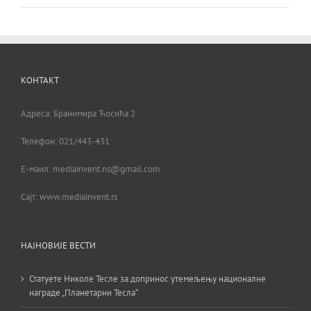
КОНТАКТ
Адреса: Бранимира Ћосића 2
Телефон: 021/443-431
Е-маил: mediainvent.ns@gmail.com
Сајт: www.mediainvent.rs
НАЈНОВИЈЕ ВЕСТИ
Статуете Николе Тесле за допринос утемељењу националне
награде „Планетарни Тесла“