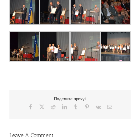
Поделите причу!
Facebook
X
Reddit
LinkedIn
Tumblr
Pinterest
Vk
Email
Leave A Comment