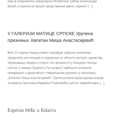
чији је покровитељ председник Републике Србије Александар
Вучић, а окупила је бројне представнике јавног, научног [...]
У ГАЛЕРИЈИ МАТИЦЕ СРПСКЕ Уручена
признања „Капетан Миша Анастасијевић”
Већ 25 година Медиа инвент награђује најбоље компаније,
предузећа, институције и појединце из области културе, здравства,
образовања, медија и спорта. На свечаности у Галерији Матице
српске, у оквиру Пројекта „Пут ка врху”, најбољим актерима
привредног и друштвеног стваралаштва уручена су признања
„Капетан Миша Анастасијевић”. Према речима председника жирија
за доделу признања Радована Пејановића, српски задужбинари, [...]
Kapetan Miša u Kolarcu