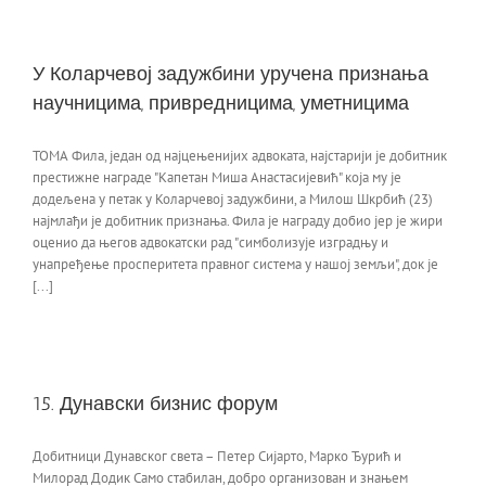
У Коларчевој задужбини уручена признања
научницима, привредницима, уметницима
ТОМА Фила, један од најцењенијих адвоката, најстарији је добитник
престижне награде "Капетан Миша Анастасијевић" која му је
додељена у петак у Коларчевој задужбини, а Милош Шкрбић (23)
најмлађи је добитник признања. Фила је награду добио јер је жири
оценио да његов адвокатски рад "симболизује изградњу и
унапређење просперитета правног система у нашој земљи", док је
[...]
15. Дунавски бизнис форум
Добитници Дунавског света – Петер Сијарто, Марко Ђурић и
Милорад Додик Само стабилан, добро организован и знањем