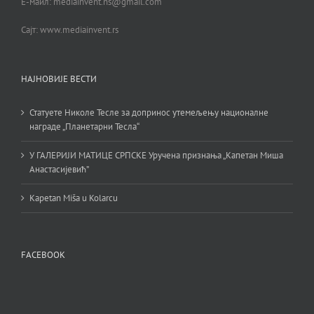
Е-маил: mediainvent.ns@gmail.com
Сајт: www.mediainvent.rs
НАЈНОВИЈЕ ВЕСТИ
Статуете Николе Тесле за допринос утемељењу националне
награде „Планетарни Тесла“
У ГАЛЕРИЈИ МАТИЦЕ СРПСКЕ Уручена признања „Капетан Миша
Анастасијевић”
Kapetan Miša u Kolarcu
FACEBOOK