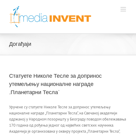
Skip
to
content
Догађаји
Статуете Николе Тесле за допринос
утемељењу националне награде
„Планетарни Тесла“
Уручене су статуете Николе Тесле за допринос утемељењу
националне награде „Планетарни Тесла“, на Свечаној академији
одржаној у Народном позоришту у Београду поводом обележавања
170 година од рођења једног од највећих светских научника.
Академија је организована у оквиру пројекта „Планетарни Тесла“,