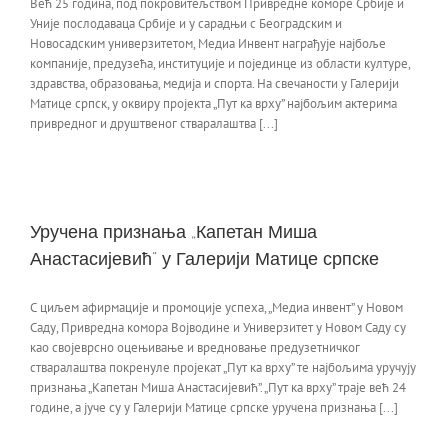
Већ 25 година, под покровитељством Привредне коморе Србије и
Уније послодаваца Србије и у сарадњи с Београдским и
Новосадским универзитетом, Медиа Инвент награђује најбоље
компаније, предузећа, институције и појединце из области културе,
здравства, образовања, медија и спорта. На свечаности у Галерији
Матице српск, у оквиру пројекта „Пут ка врху” најбољим актерима
привредног и друштвеног стваралаштва [...]
Уручена признања „Капетан Миша
Анастасијевић” у Галерији Матице српске
С циљем афирмације и промоције успеха, „Медиа инвент” у Новом
Саду, Привредна комора Војводине и Универзитет у Новом Саду су
као својеврсно оцењивање и вредновање предузетничког
стваралаштва покренуле пројекат „Пут ка врху” те најбољима уручују
признања „Капетан Миша Анастасијевић”. „Пут ка врху” траје већ 24
године, а јуче су у Галерији Матице српске уручена признања [...]