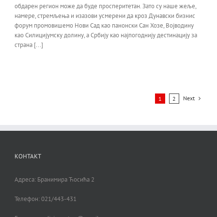
обдарен регион може да буде просперитетан. Зато су наше жеље,
намере, стремљења и изазови усмерени да кроз Дунавски бизнис
форум промовишемо Нови Сад као панонски Сан Хозе, Војводину
као Силицијумску долину, а Србију као најпогоднију дестинацију за
страна [...]
Next
1
2
КОНТАКТ
Адреса: Бранимира Ћосића 2
Телефон: 021/443-431