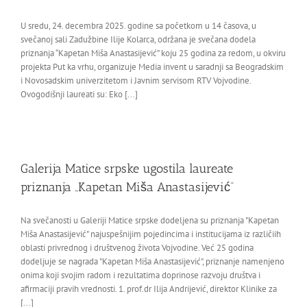
U sredu, 24. decembra 2025. godine sa početkom u 14 časova, u
svečanoj sali Zadužbine Ilije Kolarca, održana je svečana dodela
priznanja “Kapetan Miša Anastasijević” koju 25 godina za redom, u okviru
projekta Put ka vrhu, organizuje Media invent u saradnji sa Beogradskim
i Novosadskim univerzitetom i Javnim servisom RTV Vojvodine.
Ovogodišnji laureati su: Eko [...]
Galerija Matice srpske ugostila laureate
priznanja „Kapetan Miša Anastasijević“
Na svečanosti u Galeriji Matice srpske dodeljena su priznanja "Kapetan
Miša Anastasijević" najuspešnijim pojedincima i institucijama iz različiih
oblasti privrednog i društvenog života Vojvodine. Već 25 godina
dodeljuje se nagrada "Kapetan Miša Anastasijević", priznanje namenjeno
onima koji svojim radom i rezultatima doprinose razvoju društva i
afirmaciji pravih vrednosti. 1. prof.dr Ilija Andrijević, direktor Klinike za
[...]