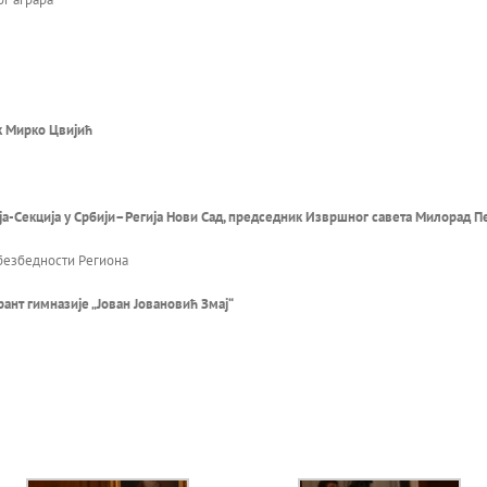
к Мирко Цвијић
а-Секција у Србији
–
Регија Нови Сад, председник Извршног савета Милорад П
 безбедности Региона
рант гимназије
„Јован Јовановић Змај“