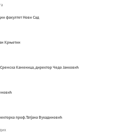
га
ни факултет Нови Сад
ган Крњетин
 Сремска Каменица, директор Чедо Јанковић
еновић
ректорка проф.Татјана Вукадиновић
адих