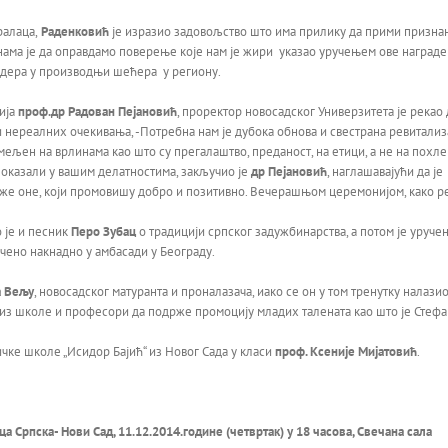
ралаца,
Раденковић
је изразио задовољство што има прилику да прими признање
а нама је да оправдамо поверење које нам је жири указао уручењем ове награде
лидера у производњи шећера у региону.
ија
проф
.
др Радован Пејановић
, проректор новосадског Универзитета је рекао
 нереалних очекивања, -Потребна нам је дубока обнова и свестрана ревитализа
мељен на врлинама као што су прегалаштво, преданост, на етици, а не на похле
 показали у вашим делатностима, закључио је
др Пејановић
, наглашавајући да ј
држе оне, који промовишу добро и позитивно. Вечерашњом церемонијом, како ре
 је и песник
Перо Зубац
о традицији српског задужбинарства, а потом је уруче
чено накнадно у амбасади у Београду.
а Вељу
, новосадског матуранта и проналазача, иако се он у том тренутку налаз
 из школе и професори да подрже промоцију младих талената као што је Стеф
чке школе „Исидор Бајић“ из Новог Сада у класи
проф. Ксеније Мијатовић
.
 Српска- Нови Сад, 11.12.2014.године (четвртак) у 18 часова, Свечана сала