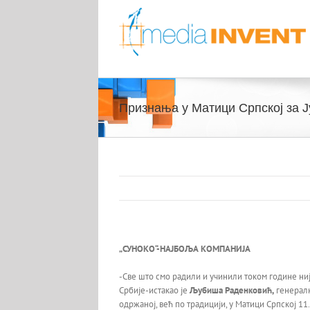
Skip
to
content
Признања у Матици Српској за Ј
„СУНОКО“-НАЈБОЉА КОМПАНИЈА
-Све што смо радили и учинили током године н
Србије-истакао је
Љубиша Раденковић,
генералн
одржаној, већ по традицији, у Матици Српској 1