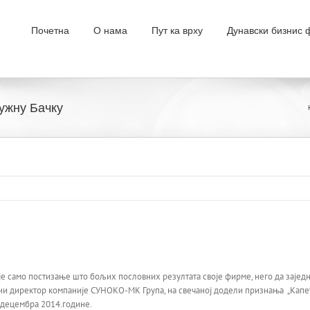
Почетна
О нама
Пут ка врху
Дунавски бизнис
ужну Бачку
ије само постизање што бољих пословних резултата своје фирме, него да зај
и директор компаније СУНОКО-МК Група, на свечаној додели признања „Капета
1.децембра 2014.године.