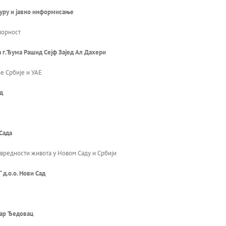
лтуру и јавно информисање
ворност
 г.Ђума Рашид Сејф Зајед Ал Дахери
е Србије и УАЕ
д
Сада
вредности живота у Новом Саду и Србији
 д.о.о. Нови Сад
дар Ђедовац