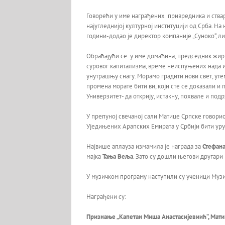
Говорећи у име награђених привредника и ства
најугледнијој културној институцији од Срба. Н
години-додао је директор компаније „Суноко“, 
Обраћајући се у име домаћина, председник жир
суровог капитализма, време неиспуњених нада и
унутрашњу снагу. Морамо градити нови свет, уте
промена морате бити ви, који сте се доказали и
Универзитет- да открију, истакну, похвале и по
У препуној свечаној сали Матице Српске говорио
Уједињених Арапских Емирата у Србији бити уру
Највише аплауза измамила је награда за
Стефан
мајка
Тања Веља
. Зато су дошли његови другари
У музичком програму наступили су ученици Музи
Награђени су:
Признање „Капетан Миша Анастасијевиић“, Матица