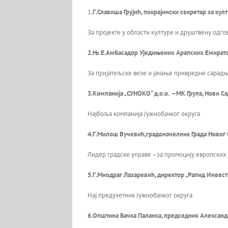
1
.Г.Славиша Грујић, покрајински секретар за ку
За пројекте у области културе и друштвену одго
2.Њ.Е.Амбасадор Уједињених Арапских Емирата
За пријатељске везе и јачање привредне сарадњ
3.Компанија „СУНОКО“ д.о.о.
–
МК Група, Нови Са
Најбоља компанија Јужнобачког округа
4.Г.Милош Вучевић,градоначелник Града Новог 
Лидер градске управе –за промоцију европских 
5.Г.Миодраг Лазаревић, директор „Рапид Инвест“
Нај предузетник Јужнобачког округа
6.Општина Бачка Паланка, председник Алексан