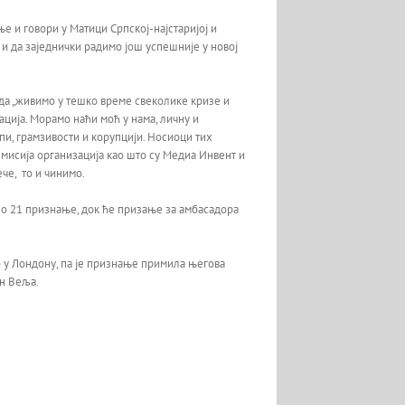
 и говори у Матици Српској-најстаријој и
 и да заједнички радимо још успешније у новој
 да „живимо у тешко време свеколике кризе и
ција. Морамо наћи моћ у нама, личну и
пи, грамзивости и корупцији. Носиоци тих
е мисија организација као што су Медиа Инвент и
че, то и чинимо.
но 21 признање, док ће призање за амбасадора
ио у Лондону, па је признање примила његова
ан Веља.