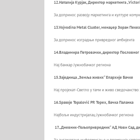
12.Наталија Курјак, Директор маркетинга
„Victor
За допринос развоју маркетинга и културе кому
13.
Vojvodina Metal Cluster,
менаџер Зоран Пекез
За допринос изградњи привредног амбијента
14.Владимира
Петровачки, директор Пословног 
Нај банкар Јужнобачког региона
15.Заједница „Земља живих“ Епархије Бачке
Нај пројекат-Светло у тами и живо сведочанство
16.
Spasoje Topalović PR Topex,
Бачка Паланка
Најбољи индустријалац Јужнобачког региона
17.„Дневник-Пољопривредник“ АД Нови Сад, ди
За ангажовано информисање и промоцију српско