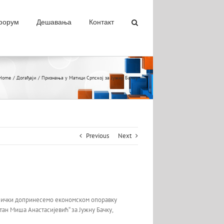
 форум
Дешавања
Контакт
Home
Догађаји
Признања у Матици Српској за Јужну Бачку
Previous
Next
еднички допринесемо економском опоравку
н Миша Анастасијевић“ за Јужну Бачку,