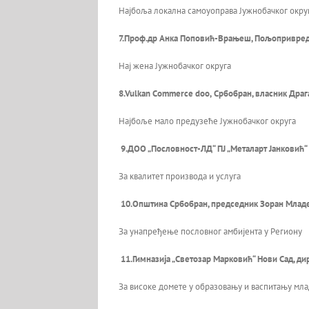
Најбоља локална самоуоправа Јужнобачког окру
7.Проф.др Анка Поповић-Врањеш, Пољопривред
Нај жена Јужнобачког округа
8.
Vulkan Commerce doo,
Србобран, власник Дра
Најбоље мало предузеће Јужнобачког округа
9.ДОО „Пословност-ЛД“ ПЈ „Металарт Јанковић“
За квалитет производа и услуга
10.Општина Србобран, председник Зоран Млад
За унапређење пословног амбијента у Региону
11.Гимназија „Светозар Марковић“ Нови Сад,
ди
За високе домете у образовању и васпитању мл