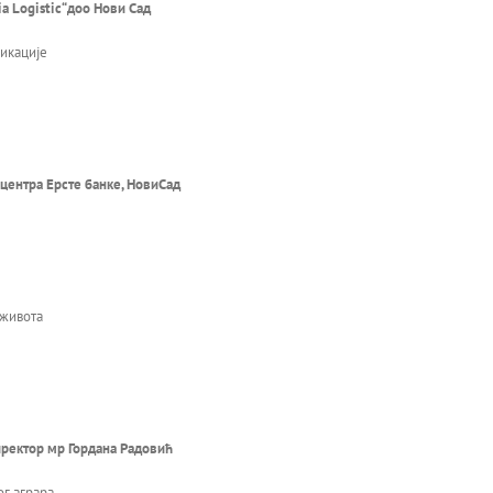
ia Logistic“
доо Нови Сад
никације
центра Ерсте банке, НовиСад
 живота
ректор мр Гордана Радовић
г аграра