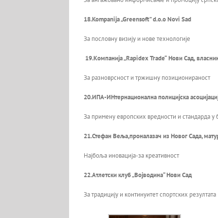
18.
Kompanija „
Greensoft” d.o.o Novi Sad
За пословну визију и нове технологије
19.
Компанија „
Rapidex Trade
“
Нови Сад
,
власни
За разноврсност и тржишну позиционираност
20
.ИПА-ИНтернационална полицијска асоцијациј
За примену европских вредности и стандарда у
2
1
.Стефан Веља,проналазач из Новог Сада, мату
Најбоља иновација-за креативност
2
2
.Атлетски клуб „Војводина“ Нови Сад
За традицију и континуитет спортских резултата