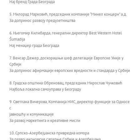
Нај бренд Града Београда
5. Милорад Марковић, председник компаније “Минел концерн” а.д.
За допринос развоју предузетништва
6. Његомир Килибарда, генерални директор Best Western Hotel
Šumadija
Нај менаџер града Београда
7. Венсар Дежер, доскорашњи шеф делегације Европске Уније у
Србији
За допринос афирмацији европских вредности и стандарда у Србији
8. Градска општина Обреновац, председник Мирослав Чучковић
Најбоља локална самоуправа у Београду
9. Светлана Вичерова, Компанија НИС, директор функције за Односе
с
јавношћу и комуникације
За развој маркетинга и креативне мисли
10. Српско-Азербејџанска привредна комора
За развој економске сарадње Србије и Азербејџана