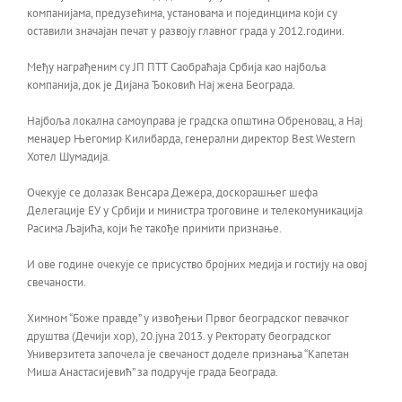
компанијама, предузећима, установама и појединцима који су
оставили значајан печат у развоју главног града у 2012.години.
Међу награђеним су ЈП ПТТ Саобраћаја Србија као најбоља
компанија, док је Дијана Ђоковић Нај жена Београда.
Најбоља локална самоуправа је градска општина Обреновац, а Нај
менаџер Његомир Килибарда, генерални директор Best Western
Хотел Шумадија.
Очекује се долазак Венсара Дежера, доскорашњег шефа
Делегације ЕУ у Србији и министра троговине и телекомуникација
Расима Љајића, који ће такође примити признање.
И ове године очекује се присуство бројних медија и гостију на овој
свечаности.
Химном “Боже правде” у извођењи Првог београдског певачког
друштва (Дечији хор), 20.јуна 2013. у Ректорату београдског
Универзитета започела је свечаност доделе признања “Капетан
Миша Анастасијевић” за подручје града Београда.