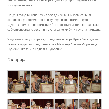
Венсар Дежер, велики заговорник да се Србија придружи европској
породици земаља.
Међу награђеним били су и проф.др Душан Миловановић -за
допринос српској уметности и култури и бизнисмен Дарко
Бајчетић,председник компаније “Центро штампа холдинг”, али како
су били оправдано одсутни, признања ће им бити уручена накнадно.
У музичком делу програма, поред Дечијег хора Првог београдског
певачког друштва, представила се и Меланија Станковић, ученица
Музичке школе “Др Војислав Вучковић”.
Галерија