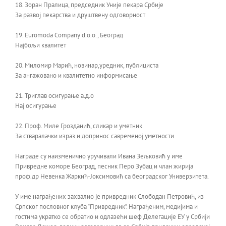
18. Зоран Пралица, председник Уније пекара Србије
За развој пекарства и друштвену одговорност
19. Euromoda Company d.o.o., Београд
Најбољи квалитет
20. Миломир Марић, новинар,уредник, публициста
За ангажовано и квалитетно информисање
21. Триглав осигурање а.д.о
Нај осигурање
22. Проф. Миле Грозданић, сликар и уметник
За стваралачки израз и допринос савременој уметности
Награде су наизменично уручивали Ивана Зељковић у име
Привредне коморе Београд, песник Перо Зубац и члан жирија
проф.др Невенка Жаркић-Јоксимовић са београдског Универзитета.
У име награђених захвалио је привредник Слободан Петровић, из
Српског пословног клуба “Привредник”. Награђеним, медијима и
гостима укратко се обратио и одлазећи шеф Делегације ЕУ у Србији