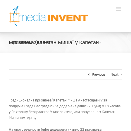
Skip
to
content
Признања “Капетан Миша” у Капетан-Мишином здању
Previous
Next
Традиционална признања “Капетан Миша Анастасијевић” за
подручје Града Београда биће додељена данас (20.јуна) у 18 часова
у Ректорату београдског Универзитета, или популарном Капетан-
Мишином здању.
На овој свечаности биће додељена укупно 22 признања