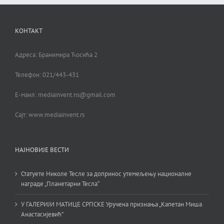
КОНТАКТ
Адреса: Бранимира Ћосића 2
Телефон: 021/443-431
Е-маил: mediainvent.ns@gmail.com
Сајт: www.mediainvent.rs
НАЈНОВИЈЕ ВЕСТИ
Статуете Николе Тесле за допринос утемељењу националне
награде „Планетарни Тесла“
У ГАЛЕРИЈИ МАТИЦЕ СРПСКЕ Уручена признања „Капетан Миша
Анастасијевић”