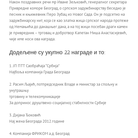
Након поздравних речи мр Иване Зељковић, генералног секретара
Привредне коморе Београд, о српском задужбинарству беседио је
песник и књижевник Перо Зубац из Новог Сада. Он је подсетио на
задужбинарску нит, која се као златна жица српског народа протеже
од Немањића до данашњег дана, а на тој жици посебан драги камен
је привредник – трговац и добротвор Капетан Миша Анастасијевић,
чије име носи ова награда.
Додељене су укупно 22 награде и то:
1. ЈП ПТТ Саобраћаја “Србија”
Најбоља компанија Града Београда
2. Расим Љајић, потпредседник Владе и министар за спољну и
унутрашњу
трговину и телекомуникације
За допринос друштвено-социјалној стабилности Србије
3. Дијана Ђоковић
Нај жена Београда 2012.године
4. Компанија ФРИКОМ а.д. Београд