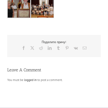
Поделите причу!
Facebook
X
Reddit
LinkedIn
Tumblr
Pinterest
Vk
Email
Leave A Comment
You must be
logged in
to post a comment.