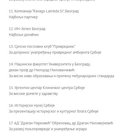
11. Компанија “Ravago Lambda Sr”, Београд
Најбољи партнер
12. ИН-Хотел Београд
Најбољи домаћин
13. Српски пословни клуб “Привредник”
За допринос унапређењу привредног амбијента Србије
14. Машински факултет Универзитета у Београду,
декан проф.др Милорад Милованчевић
За висок ниво образовања и примену међународних стандарда
15. Ургентни центар Клиничког центра Србије
За високе домете у здравству
16. Историјски музеј Србије
За презентацију историјског и културног блага Србије
17. АД “Драган Марковић” Обреновац, др Драган Миливојчевић
За развој пољопривреде и унапређење аграра