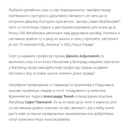
Љубазни домаћини, који су ову традиционалну манифестацију
претворили у културну и друштвену свечаност, не само да су
испунили дворану Културно-просветног центра „Јован Шербановић“,
него су посетиоци стајали у двоструким редовима, што значи да је
близу 500 Жагубичана увеличало овај друштвени догађај. Учитељи и
наставици довели су и децу из школа, а само у програму наступило
је око 70 чланова КУД „Хомоље“ и ОШ „Моша Пијаде“.
Скуп су најавили професор музике
Данило Анђелковић
са
виолином, који се из Кнез Михајлове у Београду накратко преселио
у Жагубицу представљајући нову професију-свирач на јавним
местима и Хор основне школе химном „Боже правде“.
Награђене привреднике и ствараоце из Браничева и Подунавља,
њихове пријатеље, медије и госте поздравили су начелник
Браничевског округа
Александар Ђокић
и председник општине
Жагубица
Сафет Павловић
. Он је истакао да је лепо и корисно што
су наставници довели ученике на ову свечаност, јер и међу њима
расту нови успешни привредници, књижевници или добротвори
попут капетана Мише Анастасијевића.