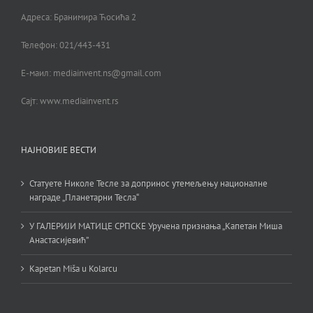
Адреса: Бранимира Ћосића 2
Телефон: 021/443-431
Е-маил: mediainvent.ns@gmail.com
Сајт: www.mediainvent.rs
НАЈНОВИЈЕ ВЕСТИ
Статуете Николе Тесле за допринос утемељењу националне
награде „Планетарни Тесла“
У ГАЛЕРИЈИ МАТИЦЕ СРПСКЕ Уручена признања „Капетан Миша
Анастасијевић”
Kapetan Miša u Kolarcu