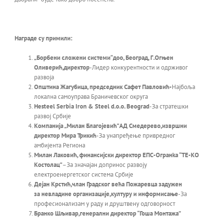
Награде су примили:
„Борбени сложени системи“
доо, Београд,
Г.Огњен
Оливерић,директор
-Лидер конкурентности и одрживог
развоја
Општина Жагубица, председник Сафет Павловић-
Најбоља
локална самоуправа Браничевског округа
Hesteel Serbia Iron & Steel d.o.o. Beograd
-За стратешки
развој Србије
Компанија „Милан Благојевић”АД Смедерево,
извршни
директор Мира Трикић
-За унапређење привредног
амбијента Региона
Милан Лаковић, финансијски директор ЕПС-Огранka “ТЕ-КО
Костолац”
–
За значајан допринос развоју
електроенергетског система Србије
Дејан Крстић,члан Градског већа Пожаревца задужен
за
невладине организације,културу и информисање
-За
професионализам у раду и друштвену одговорност
Бранко Шљивар,генерални директор
“Гоша Монтажа”