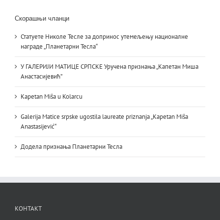
Скорашњи чланци
Статуете Николе Тесле за допринос утемељењу националне
награде „Планетарни Тесла“
У ГАЛЕРИЈИ МАТИЦЕ СРПСКЕ Уручена признања „Капетан Миша
Анастасијевић”
Kapetan Miša u Kolarcu
Galerija Matice srpske ugostila laureate priznanja „Kapetan Miša
Anastasijević“
Додела признања Планетарни Тесла
КОНТАКТ