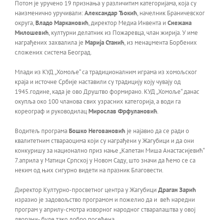
Потом је уручено 19 признања у различитим категоријама, која су
наизменично уручивали:
Александар Ђокић
, начелник Браничевског
округа,
Владо Маркановић
, директор Медиа Инвента и
Снежана
Милошевић
, културни делатник из Пожаревца, члан жирија. У име
награђених захвалила је
Марија Станић
, из менаџмента Борбених
сложених система Београд.
Млади из КУД „Хомоље“ са традиционалним играма из хомољског
краја и источне Србије наставили су традицију коју чувају од
1945.године, када је ово Друштво формирано. КУД „Хомоље“ данас
окупља око 100 чланова свих узрасних категорија, а води га
кореограф и руководилац
Мирослав Фрфулановић
.
Водитељ програма
Бошко Неговановић
је најавио да се ради о
квалитетним ствараоцима који су награђени у Жагубици и да они
конкуришу за национално приз нање „Капетан Миша Анастасијевић“
7.априла у Матици Српској у Новом Саду, што значи да ћемо се са
неким од њих сигурно видети на празник Благовести.
Директор Културно-просветног центра у Жагубици
Драган Зарић
изразио је задовољство програмом и пожелио да и већ наредни
програм у априлу-смотра изворног народног стваралаштва у овој
дворани- буде тако добро посећена.