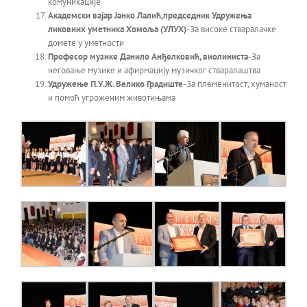
комуникације
Академски вајар Јанко Лалић,председник Удружења
ликовних уметника Хомоља
(УЛУХ
)
-За високе стваралачке
домете у уметности
Проф
есор музике Данило Анђелковић, виолиниста
-За
неговање музике и афирмацију музичког стваралаштва
Удружење П.У.Ж. Велико Градиште
-За племенитост, хуманост
и помоћ угроженим животињама