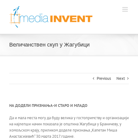
Skip
to
content
Величанствен скуп у Жагубици
Previous
Next
НА ДОДЕЛИ ПРИЗНАЊА-И СТАРО И МЛАДО
Да и мала места могу да буду велика у гостопримству и организацији
на најлепши начин показала је општина Жагубица у Браничеву, у
хомољском крају, приликом доделе признања „Капетан Миша
Анастасијевић“ 30.марта 2017.године.