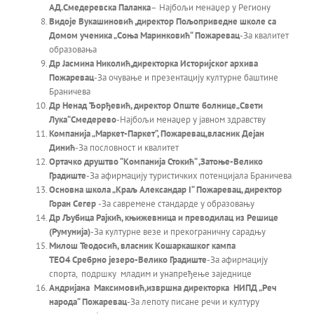
АД.Смедеревска Паланка
–
Најбољи менаџер у Региону
Видоје Вукашиновић ,директор Пољоприведне школе са
Домом ученика „Соња Маринковић“ Пожаревац
-За квалитет
образовања
Др Јасмина Николић
,директорка Историјск
ог архив
а
Пожаревац
-За очување и презентацију културне баштине
Браничева
Др Ненад Ђорђевић, директор Опште болнице
„Свети
Лука“Смедерево
-Најбољи менаџер у јавном здравству
Ko
мпанија „Маркет-Паркет“, Пожаревац,власник Дејан
Динић
-За пословност и квалитет
Ортачко друштво “Компанија Стокић“ ,Затоње-Велико
Градиште
-За афирмацију туристичких потенцијала Браничева
Основна школа „Краљ Александар I“ Пожаревац,
директор
Горан Сегер
-За савремене стандарде у образовању
Др Љубица Рајкић, књижевница и преводилац из Решице
(Румунија)
-За културне везе и прекограничну сарадњу
Mилош Теодосић, власник Кошаркашког кампа
ТЕО4
Сребрно језеро-Велико Градиште
-За афирмацију
спорта, подршку младим и унапређење заједнице
Андријана Максимовић,извршна директорка НИПД „Реч
народа“ Пожаревац
-За лепоту писане речи и културу