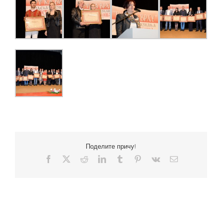
Поделите причу!
Facebook
X
Reddit
LinkedIn
Tumblr
Pinterest
Vk
Email