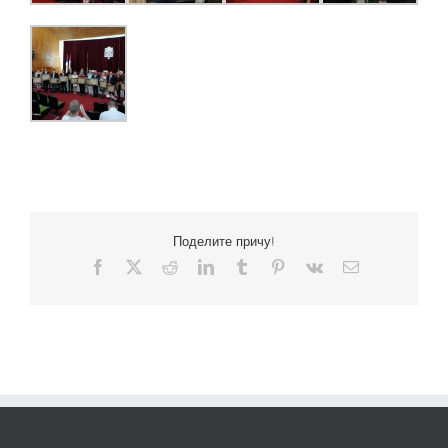
Поделите причу!
Facebook
X
Reddit
LinkedIn
Tumblr
Pinterest
Vk
Email