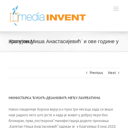
Skip
to
content
„Капетан Миша Анастасијевић“ и ове године у Крагујевцу
Previous
Next
МИНИСТАРКА ЂУКИЋ-ДЕЈАНОВИЋ МЕЂУ ЛАУРЕАТИМА
Након пандемије Корона вируса и пуна три месеца, када се више
није радило него што јесте и када је живот у доброј мери био
блокиран, прва „посткорона“ манифестација доделе признања
„Капетан Миша Анастасијевић“ одржан је у Крагујевцу 8.јуна 2020.