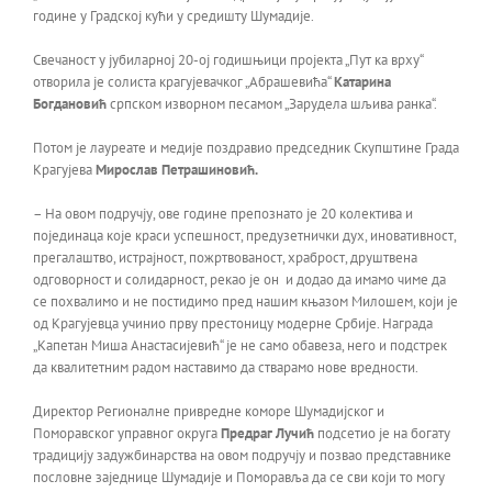
године у Градској кући у средишту Шумадије.
Свечаност у јубиларној 20-ој годишњици пројекта „Пут ка врху“
отворила је солиста крагујевачког „Абрашевића“
Катарина
Богдановић
српском изворном песамом „Зарудела шљива ранка“.
Потом је лауреате и медије поздравио председник Скупштине Града
Крагујева
Мирослав Петрашиновић.
– На овом подручју, ове године препознато је 20 колектива и
појединаца које краси успешност, предузетнички дух, иновативност,
прегалаштво, истрајност, пожртвованост, храброст, друштвена
одговорност и солидарност, рекао је он и додао да имамо чиме да
се похвалимо и не постидимо пред нашим књазом Милошем, који је
од Крагујевца учинио прву престоницу модерне Србије. Награда
„Капетан Миша Анастасијевић“ је не само обавеза, него и подстрек
да квалитетним радом наставимо да стварамо нове вредности.
Директор Регионалне привредне коморе Шумадијског и
Поморавског управног округа
Предраг Лучић
подсетио је на богату
традицију задужбинарства на овом подручју и позвао представнике
пословне заједнице Шумадије и Поморавља да се сви који то могу