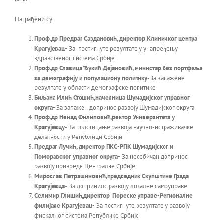
Награђени су:
Проф.др Предраг Саздановић, директор Клиничког центра
Крагујевац-
За постигнуте резултате у унапређењу
здравственог система Србије
Проф.др Славица Ђукић Дејановић, министар без портфеља
за демографију и популациону политику-
За запажене
резултате у области демографске попитике
Биљана Илић Стошић,начелница Шумадијског управног
округа-
За запажен допринос развоју Шумадијског округа
Проф.др Ненад Филиповић,ректор Универзитета у
Крагујевцу-
За подстицање развоја научно-истраживачке
делатности у Републици Србији
Предраг Лучић, директор ПКС-РПК Шумадијског и
Поморавског управног округа-
За несебичан допринос
развоју привреде Централне Србије
Мирослав Петрашиновић,председник Скупштине Града
Крагујевца-
За доприниос развоју локалне самоуправе
Селимир Глишић
,
директор Пореске управе-Регионалне
филијале Крагујевац-
За постигнуте резултате у развоју
фискалног система Републике Србије