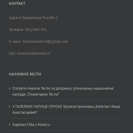
КОНТАКТ
Адреса: Бранимира Ћосића 2
Телефон: 021/443-431
Е-маил: mediainvent.ns@gmail.com
Сајт: www.mediainvent.rs
НАЈНОВИЈЕ ВЕСТИ
Статуете Николе Тесле за допринос утемељењу националне
награде „Планетарни Тесла“
У ГАЛЕРИЈИ МАТИЦЕ СРПСКЕ Уручена признања „Капетан Миша
Анастасијевић”
Kapetan Miša u Kolarcu