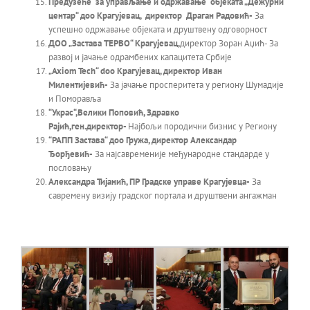
Предузеће за управљање и одржавање објеката „Дежурни
центар“ доо Крагујевац, директор Драган Радовић-
За
успешно одржавање објеката и друштвену одговорност
ДОО „Застава ТЕРВО“ Крагујевац,
директор Зоран Аџић-
За
развој и јачање одрамбених капацитета Србије
„
Axiom Tech
“
doo
Крагујевац, директор Иван
Милентијевић-
За јачање просперитета у региону Шумадије
и Поморавља
“Украс“,Велики Поповић, Здравко
Рајић,ген.директор-
Најбољи породични бизнис у Региону
“РАПП Застава“ доо Гружа, директор Александар
Ђорђевић-
За најсавременије међународне стандарде у
пословању
Александра Тијанић, ПР Градске управе Крагујевца-
За
савремену визију градског портала и друштвени ангажман