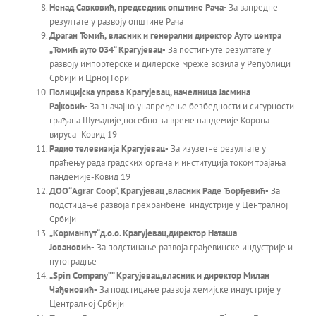
Ненад Савковић, председник општине Рача-
За ванредне
резултате у развоју општине Рача
Драган Томић,
власник и генерални директор Ауто центра
„Томић ауто
034
“ Крагујевац-
За постигнуте резултате у
развоју импортерске и дилерске мреже возила у Републици
Србији и Црној Гори
Полицијска управа Крагујевац
,
начелница Јасмина
Рајковић-
За значајно унапређење безбеднoсти и сигурности
грађана Шумадије,посебно за време пандемије Корона
вируса- Ковид 19
Радио телевизија Крагујевац-
За изузетне резултате у
праћењу рада градских органа и институција током трајања
пандемије-Ковид 19
ДОО“А
grar Coop
“
,
Крагујевац ,власник Раде Ђорђевић-
За
подстицање развоја прехрамбене индустрије у Централној
Србији
„Корманпут“д.о.о. Крагујевац
,
директор Наташа
Јовановић-
За подстицање развоја грађевинске индустрије и
путоградње
„Spin Company“
“ Крагујевац
,
власник и директор Милан
Чађеновић-
За подстицање развоја хемијске индустрије у
Централној Србији