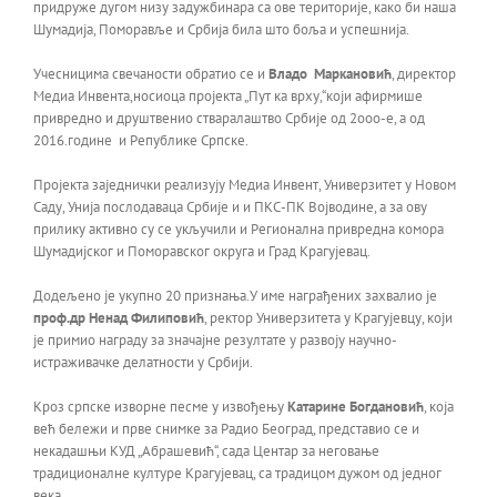
придруже дугом низу задужбинара са ове територије, како би наша
Шумадија, Поморавље и Србија била што боља и успешнија.
Учесницима свечаности обратио се и
Владо Маркановић
, директор
Медиа Инвента,нoсиоца пројекта „Пут ка врху,“који афирмише
привредно и друштвенио стваралаштво Србије од 2ооо-е, а од
2016.године и Републике Српске.
Пројекта заједнички реализују Медиа Инвент, Универзитет у Новом
Саду, Унија послодаваца Србије и и ПКС-ПК Војводине, а за ову
прилику активно су се укључили и Регионална привредна комора
Шумадијског и Поморавског округа и Град Крагујевац.
Додељено је укупно 20 признања.У име награђених захвалио је
проф.др Ненад Филиповић
, ректор Универзитета у Крагујевцу, који
је примио награду за значајне резултате у развоју научно-
истраживачке делатности у Србији.
Кроз српске изворне песме у извођењу
Катарине Богдановић
, која
већ бележи и прве снимке за Радио Београд, представио се и
некадашњи КУД „Абрашевић“, сада Центар за неговање
традиционалне културе Крагујевац, са традицом дужом од једног
века.