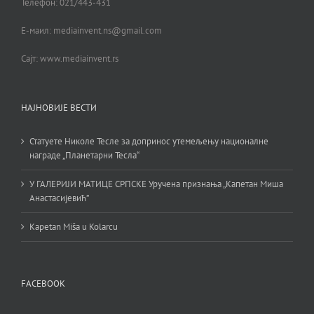
Телефон: 021/443-431
Е-маил: mediainvent.ns@gmail.com
Сајт: www.mediainvent.rs
НАЈНОВИЈЕ ВЕСТИ
Статуете Николе Тесле за допринос утемељењу националне
награде „Планетарни Тесла“
У ГАЛЕРИЈИ МАТИЦЕ СРПСКЕ Уручена признања „Капетан Миша
Анастасијевић”
Kapetan Miša u Kolarcu
FACEBOOK