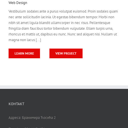
Web Design
Vestibulum sodales ante a purus volutpat euismod. Proin sodales quam
nec ante sollicitudin lacinia. Ut egestas bibendum tempor. Morbi non
nibh sit amet ligula blandit ullamcorper in nec risus. Pellentesque
fringilla diam faucibus tortor bibendum vulputate. Etiam turpis urna,
rhoncus et mattis ut, dapibus eu nunc. Nunc sed aliquet nisi. Nullam ut
magna non lacus [...]
LEARN MORE
VIEW PROJECT
КОНТАКТ
Адреса: Бранимира Ћосића 2