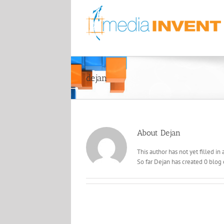
Skip
to
content
dejan
About
Dejan
This author has not yet filled in 
So far Dejan has created 0 blog 