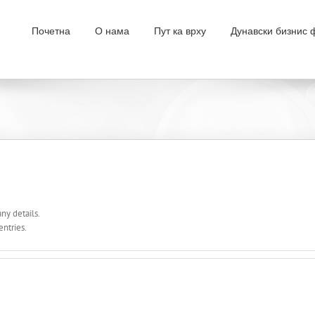
Почетна
О нама
Пут ка врху
Дунавски бизнис
any details.
entries.