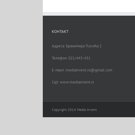
КОНТАКТ
Адреса: Бранимира Ћосића 2
Телефон: 021/443-431
Е-маил: mediainvent.ns@gmail.com
Сајт: www.mediainvent.rs
Copyright 2014 Media Invent