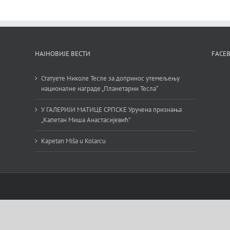
НАЈНОВИЈЕ ВЕСТИ
FACE
Статуете Николе Тесле за допринос утемељењу
националне награде „Планетарни Тесла“
У ГАЛЕРИЈИ МАТИЦЕ СРПСКЕ Уручена признања
„Капетан Миша Анастасијевић”
Kapetan Miša u Kolarcu